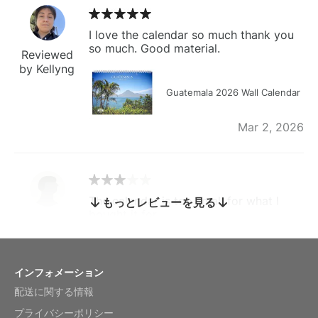
I love the calendar so much thank you
so much. Good material.
Reviewed
by Kellyng
Guatemala 2026 Wall Calendar
Mar 2, 2026
The calendar is too small for what I
もっとレビューを見る
bought it for
Reviewed
by charles
Fish 2026 Wall Calendar
インフォメーション
配送に関する情報
Mar 2, 2026
プライバシーポリシー