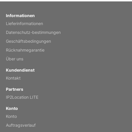
Fish 2026 Wall Calendar
Informationen
Lieferinformationen
Mar 2, 2026
Datenschutz-bestimmungen
Geschäftsbedingungen
Rücknahmegarantie
My brother loved this holiday gift
Über uns
Reviewed
by Anne
Kundendienst
Saxophone 2026 Wall Calendar
Kontakt
Feb 20, 2026
Partners
IP2Location LITE
Konto
Konto
Great calendar. Has days and months in
it.
Auftragsverlauf
Reviewed