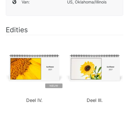
Van:
US, Oklahoma/Illinois
Edities
NIEUW
Deel IV.
Deel III.