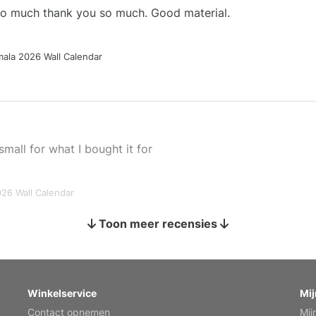
 so much thank you so much. Good material.
ala 2026 Wall Calendar
small for what I bought it for
026 Wall Calendar
Toon meer recensies
s holiday gift
Winkelservice
Mij
Contact opnemen
Mij