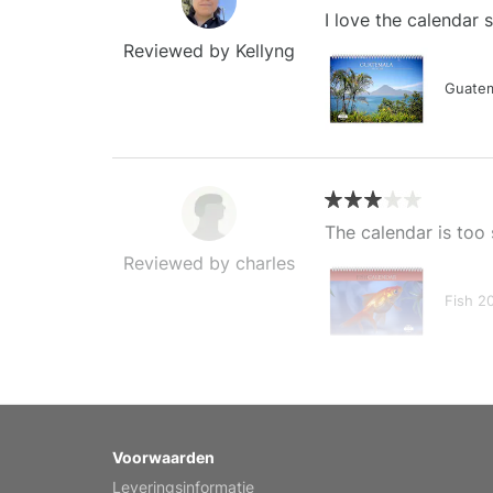
I love the calendar
Reviewed by Kellyng
Guatem
The calendar is too 
Reviewed by charles
Fish 2
My brother loved thi
Voorwaarden
Reviewed by Anne
Leveringsinformatie