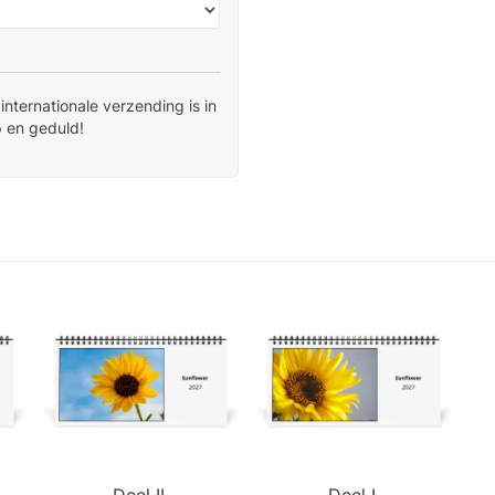
nternationale verzending is in
 en geduld!
Deel II.
Deel I.