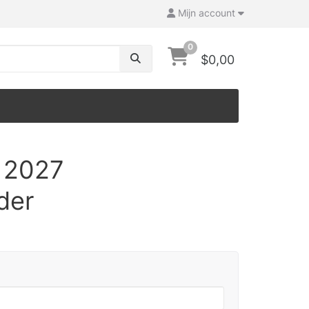
Mijn account
0
$0,00
 2027
der