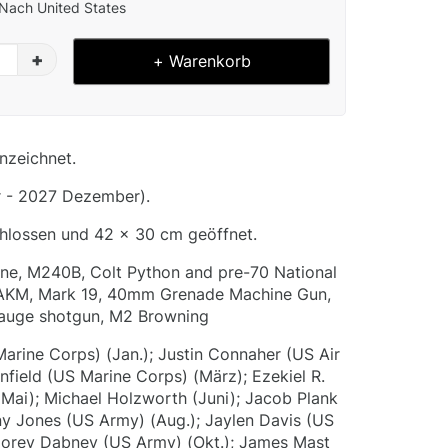
Nach United States
+
+ Warenkorb
nzeichnet.
 - 2027 Dezember).
hlossen und 42 x 30 cm geöffnet.
ine, M240B, Colt Python and pre-70 National
 AKM, Mark 19, 40mm Grenade Machine Gun,
auge shotgun, M2 Browning
Marine Corps) (Jan.); Justin Connaher (US Air
nfield (US Marine Corps) (März); Ezekiel R.
Mai); Michael Holzworth (Juni); Jacob Plank
ny Jones (US Army) (Aug.); Jaylen Davis (US
 Corey Dabney (US Army) (Okt.); James Mast