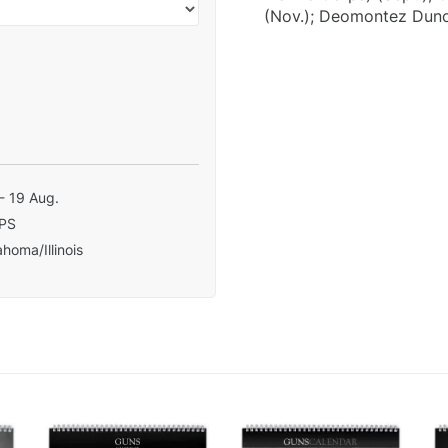
(Nov.); Deomontez Dunc
- 19 Aug.
PS
homa/Illinois