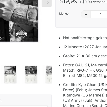
$19,99
+ $9,99 Versand 
Menge
–
Nationalfeiertage geken
12 Monate (2027 Januar
Größe: 21 x 30 cm gesc
Fotos: GAU-21, M4 carb
Match, RPG-7, HK G36,
Barrett M82, M500 12 g
Credits: Kyle Chan (US 
Force) (Feb.); James Sta
Kitandwe (US Marines) (
(US Army) (Juli); Antho
n:
Marine Corps) (Sept.);