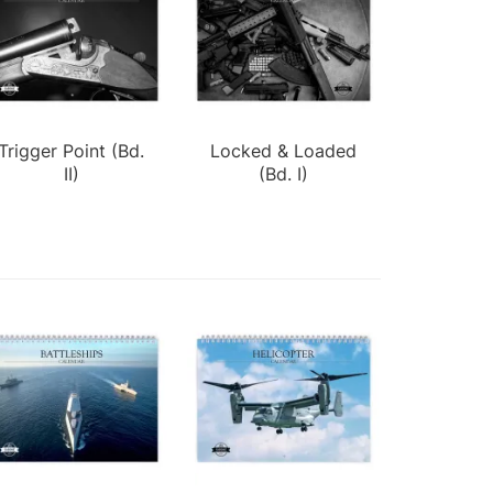
Trigger Point (Bd.
Locked & Loaded
II)
(Bd. I)