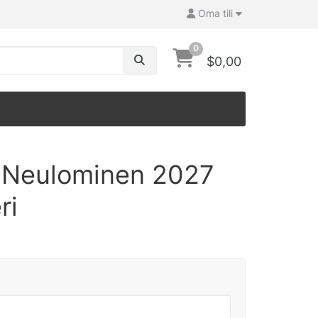
Oma tili
0
$0,00
 Neulominen 2027
ri