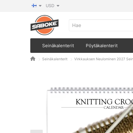
USD
Seinäkalenterit
Pöytäkalenterit
Seinäkalenterit
Virkkauksen Neulominen 2027 Sein