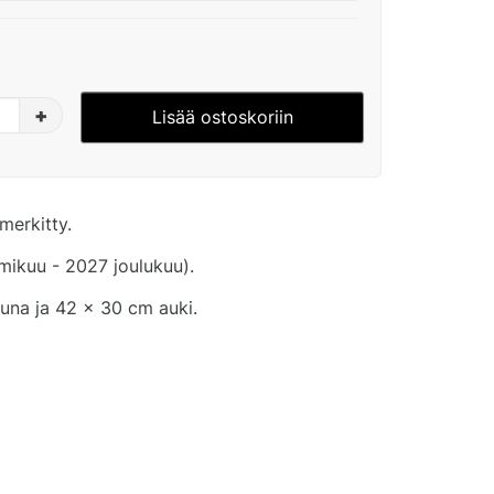
+
Lisää ostoskoriin
merkitty.
ikuu - 2027 joulukuu).
tuna ja 42 x 30 cm auki.