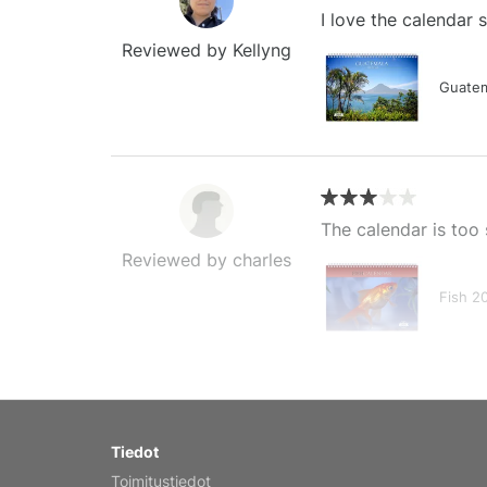
I love the calendar
Reviewed by Kellyng
Guatem
The calendar is too 
Reviewed by charles
Fish 2
My brother loved thi
Tiedot
Reviewed by Anne
Toimitustiedot