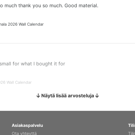
 so much thank you so much. Good material.
ala 2026 Wall Calendar
small for what I bought it for
026 Wall Calendar
Näytä lisää arvosteluja
s holiday gift
Asiakaspalvelu
Tili
Ota yhteyttä
Tili