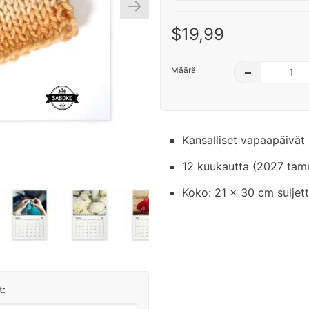
$19,99
Määrä
–
Kansalliset vapaapäivät 
12 kuukautta (2027 tamm
Koko: 21 x 30 cm suljet
t: