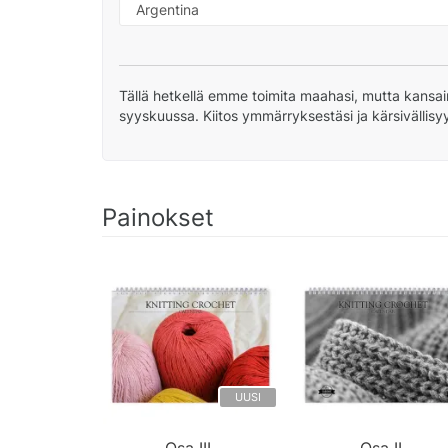
Tällä hetkellä emme toimita maahasi, mutta kansai
syyskuussa. Kiitos ymmärryksestäsi ja kärsivällisy
Painokset
UUSI
Osa III.
Osa II.