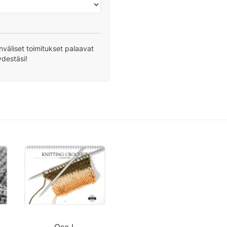
nväliset toimitukset palaavat
ydestäsi!
Osa I.