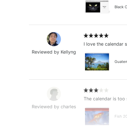
Black 
I love the calendar
Reviewed by Kellyng
Guatem
The calendar is too 
Reviewed by charles
Fish 2