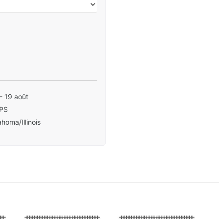
- 19 août
PS
homa/Illinois