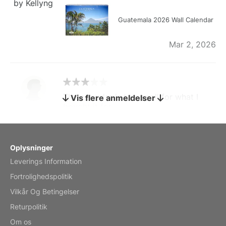
by Kellyng
Guatemala 2026 Wall Calendar
Mar 2, 2026
The calendar is too small for what I
Vis flere anmeldelser
bought it for
Reviewed
by charles
Fish 2026 Wall Calendar
Oplysninger
Leverings Information
Mar 2, 2026
Fortrolighedspolitik
Vilkår Og Betingelser
Returpolitik
My brother loved this holiday gift
Om os