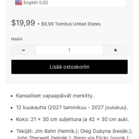
$19,99
+ $9,99 Toimitus United States
Määrä
–
+
Lisää ostoskoriin
Kansalliset vapaapäivät merkitty.
12 kuukautta (2027 tammikuu - 2027 joulukuu).
Koko: 21 x 30 cm suljettuna ja 42 x 30 cm auki.
Tekijät: Jim Bahn (helmik.); Oleg Dubyna (kesäk.);
John Sherwell (heinäk.); Illang via Flickr (syysk.);