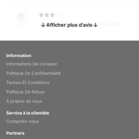
The calendar is too small for what I
Afficher plus d'avis
bought it for
Reviewed
by charles
Fish 2026 Wall Calendar
Information
Informations De Livraison
Mar 2, 2026
Politique De Confidentialité
Termes Et Conditions
Politique De Retour
My brother loved this holiday gift
À propos de nous
Reviewed
by Anne
Service à la clientèle
Saxophone 2026 Wall Calendar
Contactez-nous
Feb 20, 2026
Partners