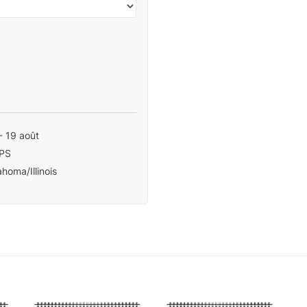
- 19 août
PS
homa/Illinois