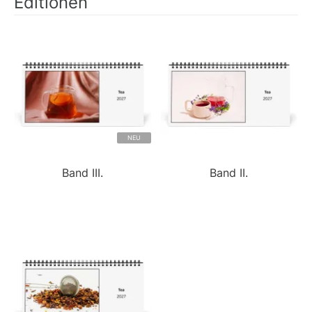
Editionen
NEU
Band III.
Band II.