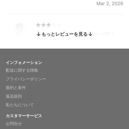
Mar 2, 2026
The calendar is too small for what I
もっとレビューを見る
bought it for
Reviewed
by charles
Fish 2026 Wall Calendar
インフォメーション
配送に関する情報
Mar 2, 2026
プライバシーポリシー
規約と条件
返品規則
My brother loved this holiday gift
私たちについて
Reviewed
by Anne
カスタマーサービス
Saxophone 2026 Wall Calendar
お問合せ