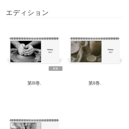
エディション
新着
第III巻.
第II巻.