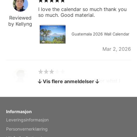
I love the calendar so much thank you
so much. Good material.
Reviewed
by Kellyng
Guatemala 2026 Wall Calendar
Mar 2, 2026
The calendar is too small for what I
Vis flere anmeldelser
bought it for
Reviewed
by charles
Fish 2026 Wall Calendar
Informasjon
Leveringsinformasjon
Mar 2, 2026
Personvernerklæring