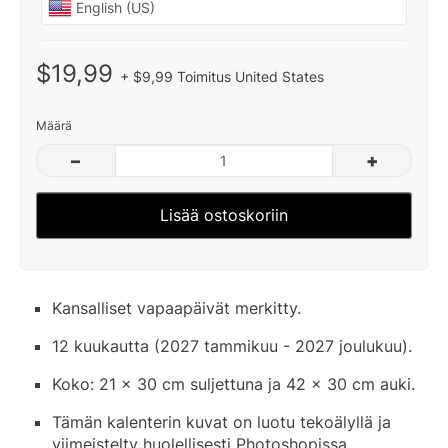
$19,99
+ $9,99 Toimitus United States
Määrä
–
+
Lisää ostoskoriin
Kansalliset vapaapäivät merkitty.
12 kuukautta (2027 tammikuu - 2027 joulukuu).
Koko: 21 x 30 cm suljettuna ja 42 x 30 cm auki.
Tämän kalenterin kuvat on luotu tekoälyllä ja
viimeistelty huolellisesti Photoshopissa.