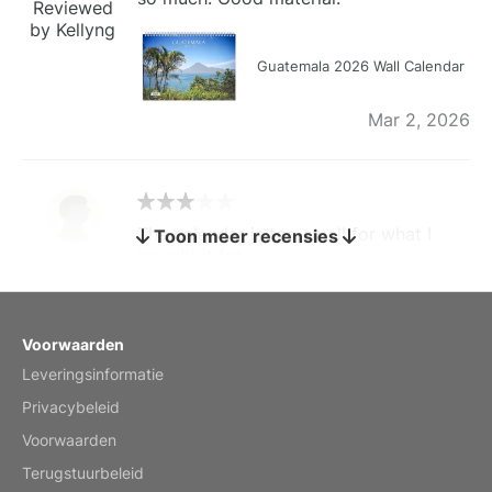
Reviewed
by Kellyng
Guatemala 2026 Wall Calendar
Mar 2, 2026
The calendar is too small for what I
Toon meer recensies
bought it for
Reviewed
by charles
Fish 2026 Wall Calendar
Voorwaarden
Leveringsinformatie
Mar 2, 2026
Privacybeleid
Voorwaarden
Terugstuurbeleid
My brother loved this holiday gift