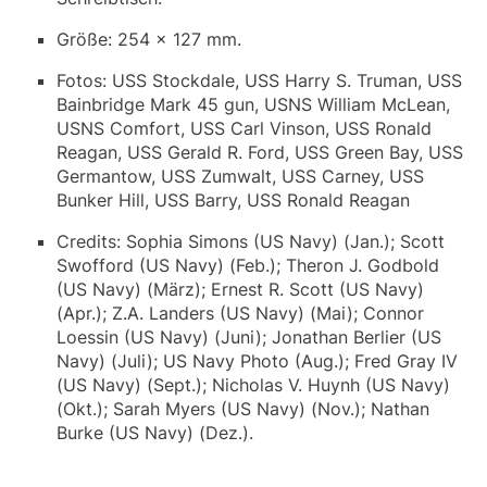
Größe: 254 x 127 mm.
Fotos: USS Stockdale, USS Harry S. Truman, USS
Bainbridge Mark 45 gun, USNS William McLean,
USNS Comfort, USS Carl Vinson, USS Ronald
Reagan, USS Gerald R. Ford, USS Green Bay, USS
Germantow, USS Zumwalt, USS Carney, USS
Bunker Hill, USS Barry, USS Ronald Reagan
Credits: Sophia Simons (US Navy) (Jan.); Scott
Swofford (US Navy) (Feb.); Theron J. Godbold
(US Navy) (März); Ernest R. Scott (US Navy)
(Apr.); Z.A. Landers (US Navy) (Mai); Connor
Loessin (US Navy) (Juni); Jonathan Berlier (US
Navy) (Juli); US Navy Photo (Aug.); Fred Gray IV
(US Navy) (Sept.); Nicholas V. Huynh (US Navy)
(Okt.); Sarah Myers (US Navy) (Nov.); Nathan
Burke (US Navy) (Dez.).