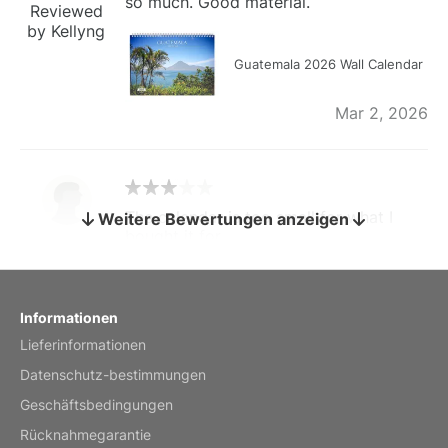
so much. Good material.
Reviewed
by Kellyng
Guatemala 2026 Wall Calendar
Mar 2, 2026
The calendar is too small for what I
Weitere Bewertungen anzeigen
bought it for
Reviewed
by charles
Fish 2026 Wall Calendar
Informationen
Lieferinformationen
Mar 2, 2026
Datenschutz-bestimmungen
Geschäftsbedingungen
Rücknahmegarantie