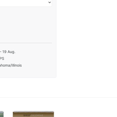
- 19 Aug.
PS
homa/Illinois