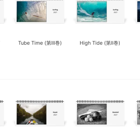
第
Tube Time (第III巻)
High Tide (第II巻)