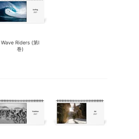
Wave Riders (第I
巻)