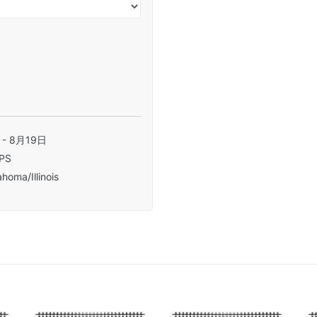
 - 8月19日
PS
homa/Illinois