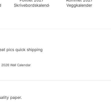
der
Skrivebordskalender
Veggkalender
at pics quick shipping
g 2026 Wall Calendar
ality paper.