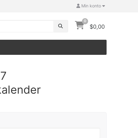
Min konto
0
$0,00
27
kalender