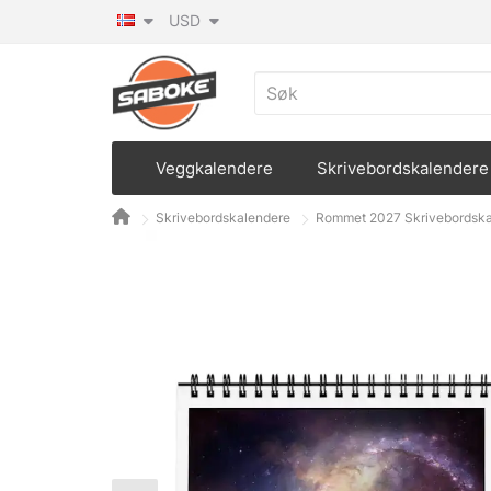
USD
Veggkalendere
Skrivebordskalendere
Skrivebordskalendere
Rommet 2027 Skrivebordska