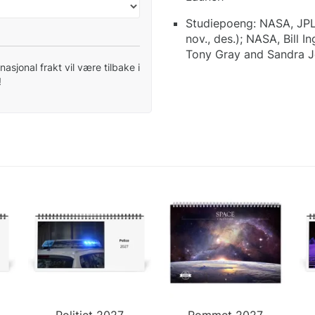
Studiepoeng: NASA, JPL-C
nov., des.); NASA, Bill 
Tony Gray and Sandra J
nasjonal frakt vil være tilbake i
!
Politiet 2027
Rommet 2027