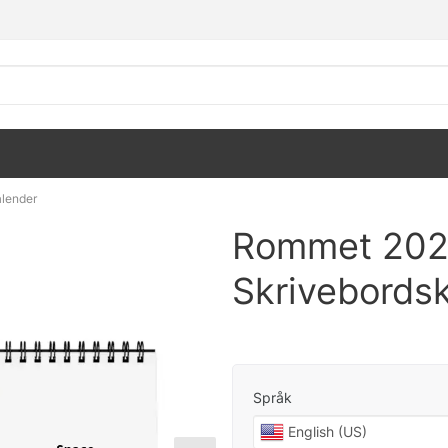
lender
Rommet 20
Skrivebords
Språk