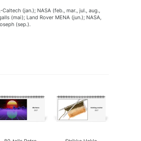
altech (jan.); NASA (feb., mar., jul., aug.,
Ingalls (mai); Land Rover MENA (jun.); NASA,
oseph (sep.).
80-talls Retro
Strikke Hekle