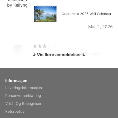
by Kellyng
Guatemala 2026 Wall Calendar
Mar 2, 2026
The calendar is too small for what I
Vis flere anmeldelser
bought it for
Reviewed
by charles
Fish 2026 Wall Calendar
Informasjon
Leveringsinformasjon
Mar 2, 2026
Personvernerklæring
Vilkår Og Betingelser
Returpolicy
My brother loved this holiday gift