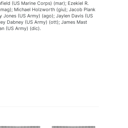
field (US Marine Corps) (mar); Ezekiel R.
mag); Michael Holzworth (giu); Jacob Plank
y Jones (US Army) (ago); Jaylen Davis (US
orey Dabney (US Army) (ott); James Mast
n (US Army) (dic).