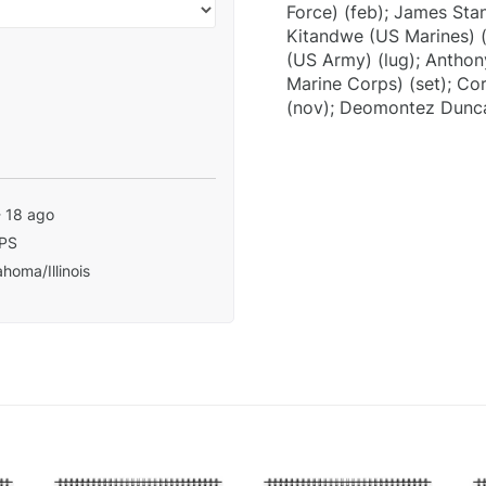
Force) (feb); James Stan
Kitandwe (US Marines) (
(US Army) (lug); Anthon
Marine Corps) (set); C
(nov); Deomontez Dunca
- 18 ago
PS
homa/Illinois