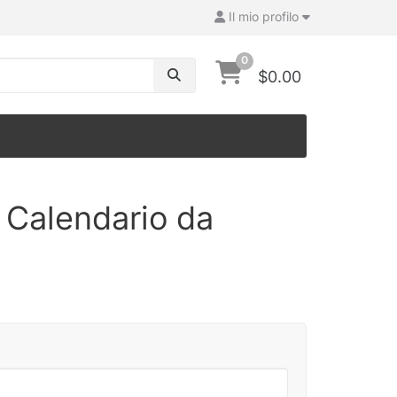
Il mio profilo
0
$0.00
 Calendario da