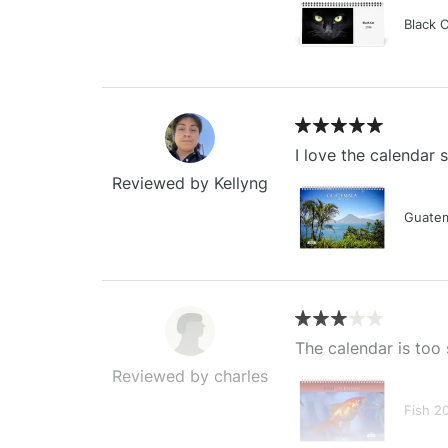
Black 
I love the calendar
Reviewed by Kellyng
Guatem
The calendar is too 
Reviewed by charles
Fish 2