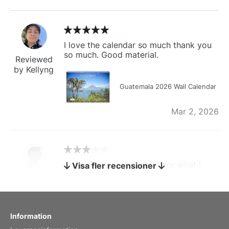
I love the calendar so much thank you
so much. Good material.
Reviewed
by Kellyng
Guatemala 2026 Wall Calendar
Mar 2, 2026
The calendar is too small for what I
Visa fler recensioner
bought it for
Reviewed
by charles
Fish 2026 Wall Calendar
Information