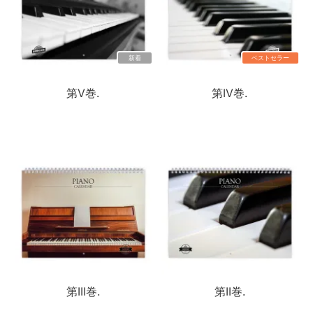
新着
ベストセラー
第V巻.
第IV巻.
第III巻.
第II巻.