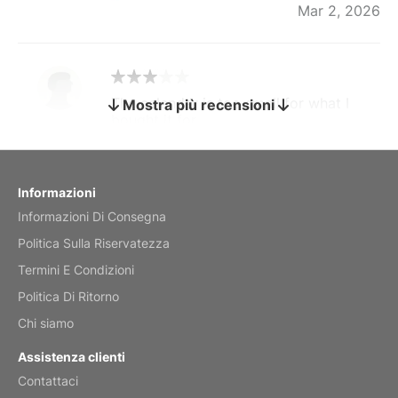
Mar 2, 2026
The calendar is too small for what I
Mostra più recensioni
bought it for
Reviewed
by charles
Fish 2026 Wall Calendar
Informazioni
Informazioni Di Consegna
Mar 2, 2026
Politica Sulla Riservatezza
Termini E Condizioni
Politica Di Ritorno
My brother loved this holiday gift
Chi siamo
Reviewed
by Anne
Assistenza clienti
Saxophone 2026 Wall Calendar
Contattaci