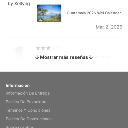
by Kellyng
Guatemala 2026 Wall Calendar
Mar 2, 2026
The calendar is too small for what I
Mostrar más reseñas
bought it for
Reviewed
by charles
Fish 2026 Wall Calendar
Información
Información De Entrega
Mar 2, 2026
Política De Privacidad
Términos Y Condiciones
Política De Devoluciones
My brother loved this holiday gift
Sobre nosotros