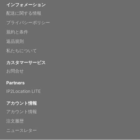
インフォメーション
配送に関する情報
Mar 2, 2026
プライバシーポリシー
規約と条件
返品規則
My brother loved this holiday gift
私たちについて
Reviewed
by Anne
カスタマーサービス
Saxophone 2026 Wall Calendar
お問合せ
Feb 20, 2026
Partners
IP2Location LITE
アカウント情報
アカウント情報
Great calendar. Has days and months in
it.
注文履歴
Reviewed
by Kirsten
ニュースレター
Fantasy 2026 Wall Calendar