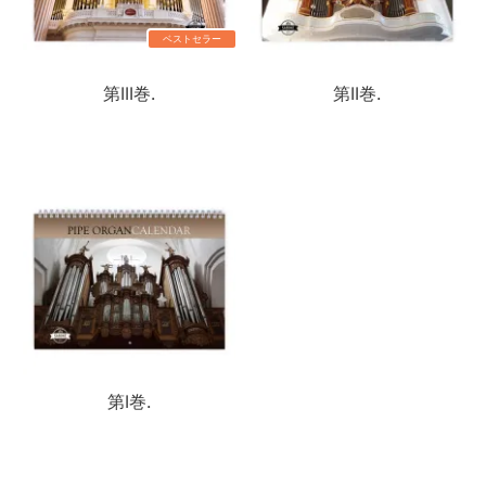
ベストセラー
第III巻.
第II巻.
第I巻.