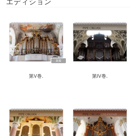
エディション
新着
第V巻.
第IV巻.