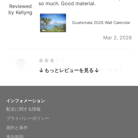
so much. Good material.
Reviewed
by Kellyng
Guatemala 2026 Wall Calendar
Mar 2, 2026
The calendar is too small for what I
もっとレビューを見る
bought it for
Reviewed
by charles
Fish 2026 Wall Calendar
インフォメーション
配送に関する情報
Mar 2, 2026
プライバシーポリシー
規約と条件
返品規則