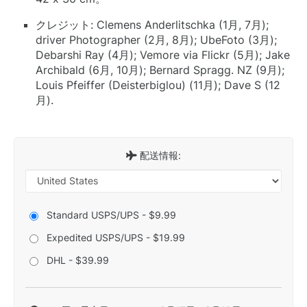
クレジット: Clemens Anderlitschka (1月, 7月);
driver Photographer (2月, 8月); UbeFoto (3月);
Debarshi Ray (4月); Vemore via Flickr (5月); Jake
Archibald (6月, 10月); Bernard Spragg. NZ (9月);
Louis Pfeiffer (Deisterbiglou) (11月); Dave S (12
月).
配送情報:
Standard USPS/UPS - $9.99
Expedited USPS/UPS - $19.99
DHL - $39.99