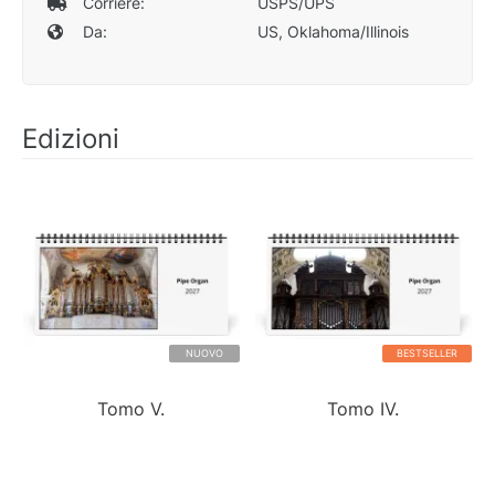
Corriere:
USPS/UPS
Da:
US, Oklahoma/Illinois
Edizioni
NUOVO
BESTSELLER
Tomo V.
Tomo IV.