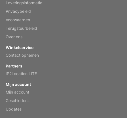
Leveringsinformatie
Mar 2, 2026
Privacybeleid
Voorwaarden
Terugstuurbeleid
My brother loved this holiday gift
Over ons
Reviewed
by Anne
Winkelservice
Saxophone 2026 Wall Calendar
Contact opnemen
Feb 20, 2026
Partners
IP2Location LITE
Mijn account
Mijn account
Great calendar. Has days and months in
it.
Geschiedenis
Reviewed
by Kirsten
Updates
Fantasy 2026 Wall Calendar