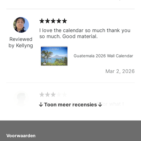
I love the calendar so much thank you
so much. Good material.
Reviewed
by Kellyng
Guatemala 2026 Wall Calendar
Mar 2, 2026
The calendar is too small for what I
Toon meer recensies
bought it for
Reviewed
by charles
Fish 2026 Wall Calendar
Voorwaarden