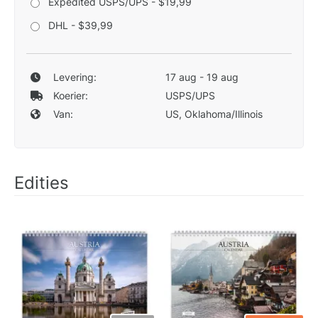
Expedited USPS/UPS - $19,99
DHL - $39,99
Levering:
17 aug - 19 aug
Koerier:
USPS/UPS
Van:
US, Oklahoma/Illinois
Edities