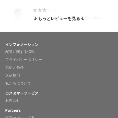
The calendar is too small for what I
もっとレビューを見る
bought it for
Reviewed
by charles
Fish 2026 Wall Calendar
インフォメーション
配送に関する情報
Mar 2, 2026
プライバシーポリシー
規約と条件
返品規則
My brother loved this holiday gift
私たちについて
Reviewed
by Anne
カスタマーサービス
Saxophone 2026 Wall Calendar
お問合せ
Feb 20, 2026
Partners
IP2Location LITE