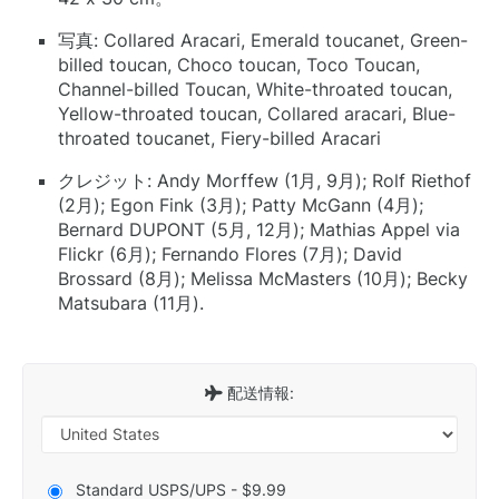
写真: Collared Aracari, Emerald toucanet, Green-
billed toucan, Choco toucan, Toco Toucan,
Channel-billed Toucan, White-throated toucan,
Yellow-throated toucan, Collared aracari, Blue-
throated toucanet, Fiery-billed Aracari
クレジット: Andy Morffew (1月, 9月); Rolf Riethof
(2月); Egon Fink (3月); Patty McGann (4月);
Bernard DUPONT (5月, 12月); Mathias Appel via
Flickr (6月); Fernando Flores (7月); David
Brossard (8月); Melissa McMasters (10月); Becky
Matsubara (11月).
配送情報:
Standard USPS/UPS - $9.99