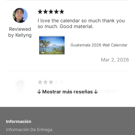
I love the calendar so much thank you
so much. Good material.
Reviewed
by Kellyng
Guatemala 2026 Wall Calendar
Mar 2, 2026
The calendar is too small for what I
Mostrar más reseñas
bought it for
Reviewed
by charles
Fish 2026 Wall Calendar
Información
Información De Entrega
Mar 2, 2026