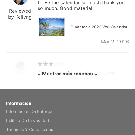
I love the calendar so much thank you
so much. Good material.
Reviewed
by Kellyng
Guatemala 2026 Wall Calendar
Mar 2, 2026
The calendar is too small for what I
Mostrar más reseñas
bought it for
Reviewed
by charles
Fish 2026 Wall Calendar
Información
Información De Entrega
Mar 2, 2026
Política De Privacidad
Términos Y Condiciones