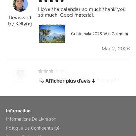
I love the calendar so much thank you
so much. Good material.
Reviewed
by Kellyng
Guatemala 2026 Wall Calendar
Mar 2, 2026
The calendar is too small for what I
Afficher plus d'avis
bought it for
Reviewed
by charles
Fish 2026 Wall Calendar
Information
Informations De Livraison
Mar 2, 2026
Politique De Confidentialité