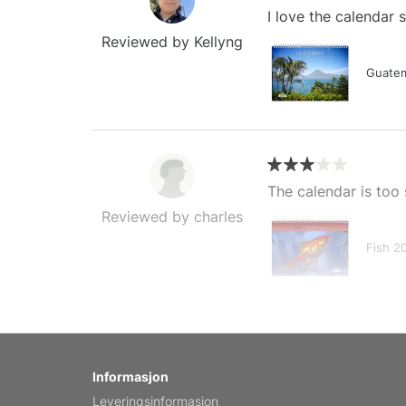
I love the calendar
Reviewed by Kellyng
Guatem
The calendar is too 
Reviewed by charles
Fish 2
My brother loved thi
Informasjon
Reviewed by Anne
Leveringsinformasjon