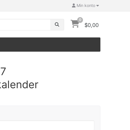
Min konto
0
$0,00
27
kalender