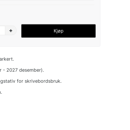
+
Kjøp
arkert.
r - 2027 desember).
stativ for skrivebordsbruk.
.