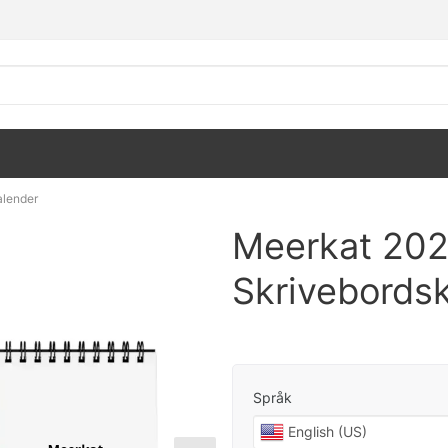
alender
Meerkat 20
Skrivebords
Språk