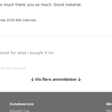
 so much thank you so much. Good material.
ala 2026 Wall Calendar
small for what I bought it for
026 Wall Calendar
Vis flere anmeldelser
s holiday gift
Kundeservice
Min
Kontakt Oss
Min