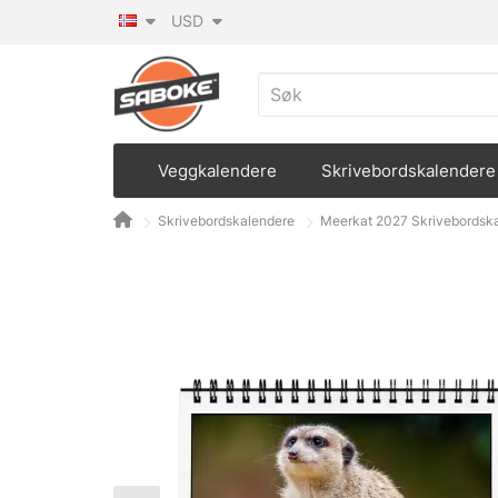
USD
Veggkalendere
Skrivebordskalendere
Skrivebordskalendere
Meerkat 2027 Skrivebordsk