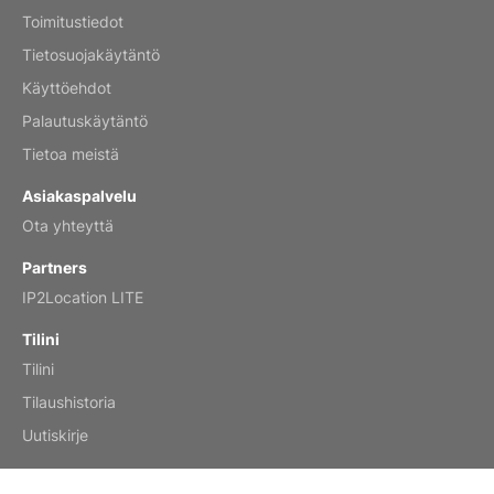
Toimitustiedot
Mar 2, 2026
Tietosuojakäytäntö
Käyttöehdot
Palautuskäytäntö
My brother loved this holiday gift
Tietoa meistä
Reviewed
by Anne
Asiakaspalvelu
Saxophone 2026 Wall Calendar
Ota yhteyttä
Feb 20, 2026
Partners
IP2Location LITE
Tilini
Tilini
Great calendar. Has days and months in
it.
Tilaushistoria
Reviewed
by Kirsten
Uutiskirje
Fantasy 2026 Wall Calendar