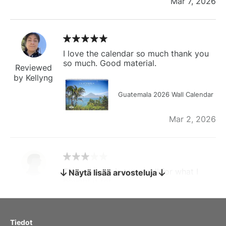
Mar 7, 2026
I love the calendar so much thank you
so much. Good material.
Reviewed
by Kellyng
Guatemala 2026 Wall Calendar
Mar 2, 2026
The calendar is too small for what I
Näytä lisää arvosteluja
bought it for
Reviewed
by charles
Fish 2026 Wall Calendar
Tiedot