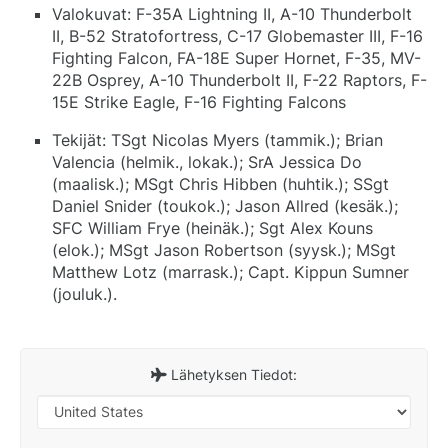
Valokuvat: F-35A Lightning II, A-10 Thunderbolt
II, B-52 Stratofortress, C-17 Globemaster III, F-16
Fighting Falcon, FA-18E Super Hornet, F-35, MV-
22B Osprey, A-10 Thunderbolt II, F-22 Raptors, F-
15E Strike Eagle, F-16 Fighting Falcons
Tekijät: TSgt Nicolas Myers (tammik.); Brian
Valencia (helmik., lokak.); SrA Jessica Do
(maalisk.); MSgt Chris Hibben (huhtik.); SSgt
Daniel Snider (toukok.); Jason Allred (kesäk.);
SFC William Frye (heinäk.); Sgt Alex Kouns
(elok.); MSgt Jason Robertson (syysk.); MSgt
Matthew Lotz (marrask.); Capt. Kippun Sumner
(jouluk.).
Lähetyksen Tiedot: