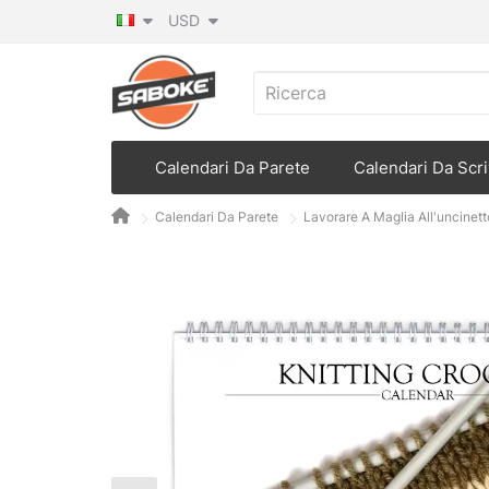
USD
Calendari Da Parete
Calendari Da Scri
Calendari Da Parete
Lavorare A Maglia All'uncinet