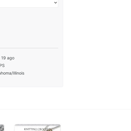
- 19 ago
PS
homa/Illinois