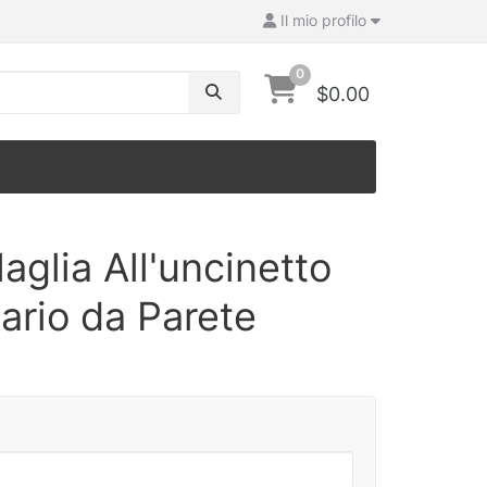
Il mio profilo
0
$0.00
aglia All'uncinetto
ario da Parete