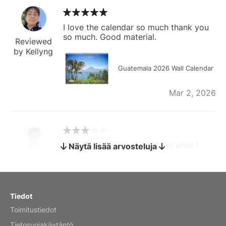
I love the calendar so much thank you
so much. Good material.
Reviewed
by Kellyng
Guatemala 2026 Wall Calendar
Mar 2, 2026
The calendar is too small for what I
Näytä lisää arvosteluja
bought it for
Reviewed
by charles
Fish 2026 Wall Calendar
Tiedot
Toimitustiedot
Mar 2, 2026
Tietosuojakäytäntö