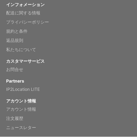
インフォメーション
配送に関する情報
Mar 2, 2026
プライバシーポリシー
規約と条件
返品規則
My brother loved this holiday gift
私たちについて
Reviewed
by Anne
カスタマーサービス
Saxophone 2026 Wall Calendar
お問合せ
Feb 20, 2026
Partners
IP2Location LITE
アカウント情報
アカウント情報
Great calendar. Has days and months in
it.
注文履歴
Reviewed
by Kirsten
ニュースレター
Fantasy 2026 Wall Calendar