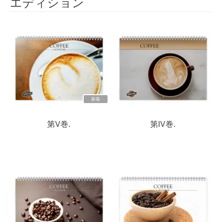
エディション
新着
第V巻.
第IV巻.