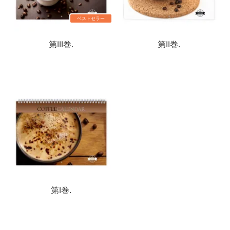
ベストセラー
第III巻.
第II巻.
第I巻.