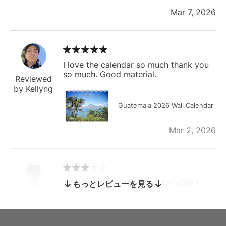
Mar 7, 2026
I love the calendar so much thank you
so much. Good material.
Reviewed
by Kellyng
Guatemala 2026 Wall Calendar
Mar 2, 2026
The calendar is too small for what I
もっとレビューを見る
bought it for
Reviewed
by charles
Fish 2026 Wall Calendar