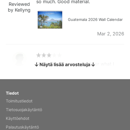
so much. Good material.
Reviewed
by Kellyng
Guatemala 2026 Wall Calendar
Mar 2, 2026
The calendar is too small for what I
Näytä lisää arvosteluja
bought it for
Reviewed
by charles
Fish 2026 Wall Calendar
Tiedot
Toimitustiedot
Mar 2, 2026
Tietosuojakäytäntö
Käyttöehdot
Palautuskäytäntö