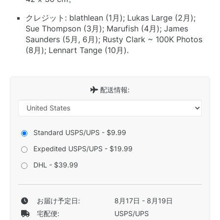
クレジット: blathlean (1月); Lukas Large (2月);
Sue Thompson (3月); Marufish (4月); James
Saunders (5月, 6月); Rusty Clark ~ 100K Photos
(8月); Lennart Tange (10月).
配送情報:
Standard USPS/UPS - $9.99
Expedited USPS/UPS - $19.99
DHL - $39.99
お届け予定日:
8月17日 - 8月19日
宅配便:
USPS/UPS