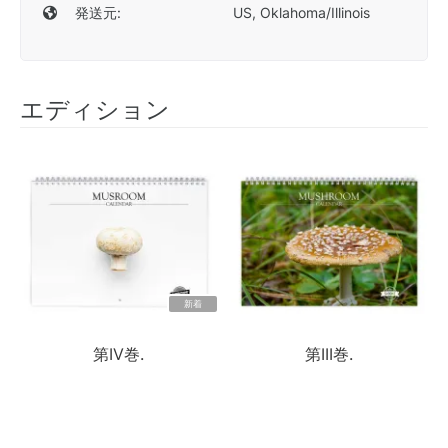
発送元:
US, Oklahoma/Illinois
エディション
新着
第IV巻.
第III巻.