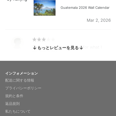
Guatemala 2026 Wall Calendar
Mar 2, 2026
The calendar is too small for what I
もっとレビューを見る
bought it for
Reviewed
by charles
Fish 2026 Wall Calendar
インフォメーション
配送に関する情報
Mar 2, 2026
プライバシーポリシー
規約と条件
返品規則
My brother loved this holiday gift
私たちについて
Reviewed