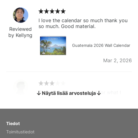
I love the calendar so much thank you
so much. Good material.
Reviewed
by Kellyng
Guatemala 2026 Wall Calendar
Mar 2, 2026
The calendar is too small for what I
Näytä lisää arvosteluja
bought it for
Reviewed
by charles
Fish 2026 Wall Calendar
Tiedot
Toimitustiedot
Mar 2, 2026