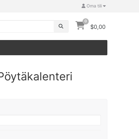
Oma tili
0
$0,00
Pöytäkalenteri