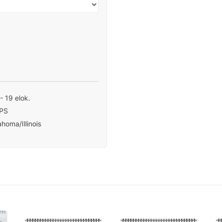
 - 19 elok.
PS
homa/Illinois