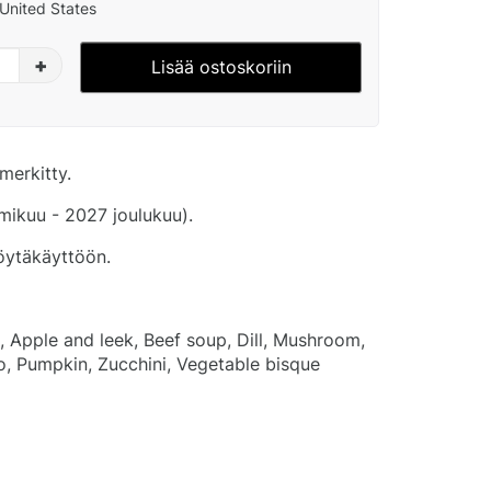
United States
+
Lisää ostoskoriin
merkitty.
ikuu - 2027 joulukuu).
pöytäkäyttöön.
, Apple and leek, Beef soup, Dill, Mushroom,
, Pumpkin, Zucchini, Vegetable bisque