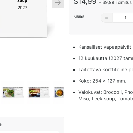
$14,99
+ $9,99 Toimitus 
Määrä
–
Kansalliset vapaapäivät 
12 kuukautta (2027 tamm
Taitettava korttiteline 
Koko: 254 x 127 mm.
Valokuvat: Broccoli, Pho
Miso, Leek soup, Tomato
t: