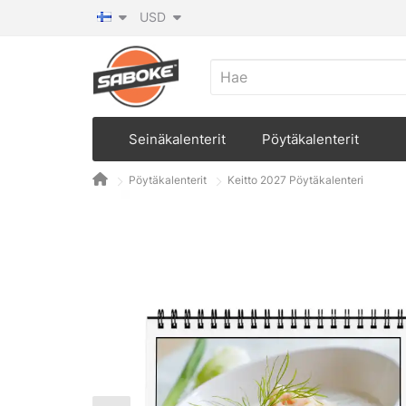
USD
Seinäkalenterit
Pöytäkalenterit
Pöytäkalenterit
Keitto 2027 Pöytäkalenteri