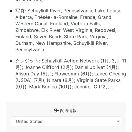
写真: SchuylkiIl River, Pennsylvania, Lake Louise,
Alberta, Thésée-la-Romaine, France, Grand
Western Canal, England, Victoria Falls,
Zimbabwe, Elk River, West Virginia, Repovesi,
Finland, Seven Bends State Park, Virginia,
Durham, New Hampshire, Schuylkill River,
Pennsylvania
クレジット: SchuylkiIl Action Network (1月, 3月, 11
月); Joanne Clifford (2月); Daniel Jolivet (4月);
Alison Day (5月); Flowcomm (6月); Lance Cheung
(USDA) (7月); Ninara (8月); Virginia State Parks
(9月); Mark Bonica (10月); Jennifer C (12月).
配送情報: