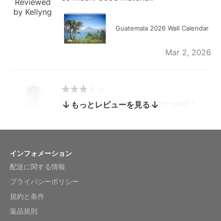
Reviewed
by Kellyng
Guatemala 2026 Wall Calendar
Mar 2, 2026
The calendar is too small for what I
もっとレビューを見る
bought it for
Reviewed
by charles
Fish 2026 Wall Calendar
インフォメーション
配送に関する情報
Mar 2, 2026
プライバシーポリシー
規約と条件
返品規則
My brother loved this holiday gift