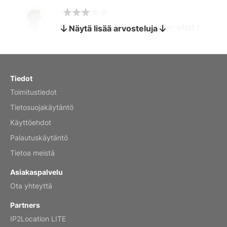
The calendar is too small for what I
Näytä lisää arvosteluja
bought it for
Reviewed
by charles
Fish 2026 Wall Calendar
Tiedot
Toimitustiedot
Mar 2, 2026
Tietosuojakäytäntö
Käyttöehdot
Palautuskäytäntö
My brother loved this holiday gift
Tietoa meistä
Reviewed
by Anne
Asiakaspalvelu
Saxophone 2026 Wall Calendar
Ota yhteyttä
Feb 20, 2026
Partners
IP2Location LITE