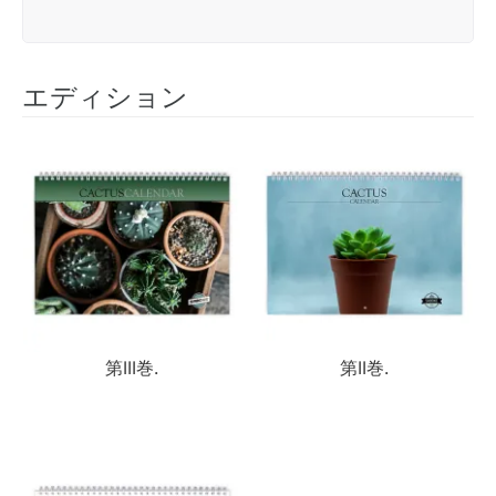
エディション
第III巻.
第II巻.