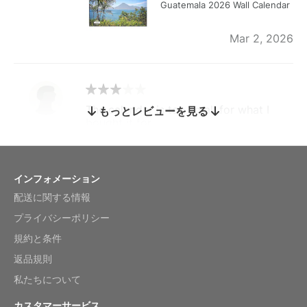
Guatemala 2026 Wall Calendar
Mar 2, 2026
The calendar is too small for what I
もっとレビューを見る
bought it for
Reviewed
by charles
Fish 2026 Wall Calendar
インフォメーション
配送に関する情報
Mar 2, 2026
プライバシーポリシー
規約と条件
返品規則
My brother loved this holiday gift
私たちについて
Reviewed
by Anne
カスタマーサービス