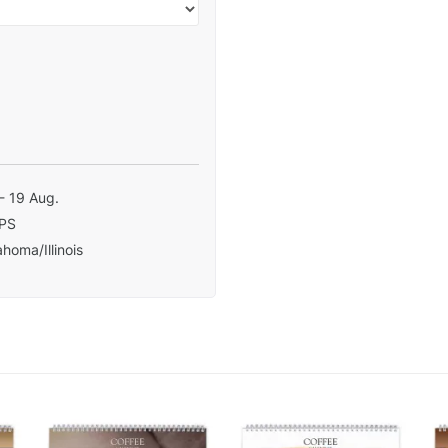
- 19 Aug.
PS
homa/Illinois