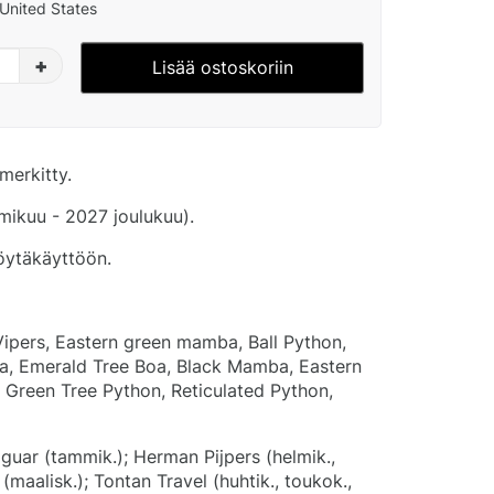
United States
+
Lisää ostoskoriin
merkitty.
ikuu - 2027 joulukuu).
pöytäkäyttöön.
ipers, Eastern green mamba, Ball Python,
a, Emerald Tree Boa, Black Mamba, Eastern
, Green Tree Python, Reticulated Python,
guar (tammik.); Herman Pijpers (helmik.,
(maalisk.); Tontan Travel (huhtik., toukok.,