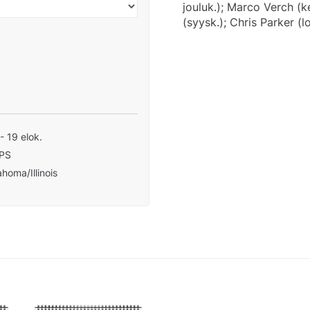
jouluk.); Marco Verch (k
(syysk.); Chris Parker (l
 - 19 elok.
PS
homa/Illinois