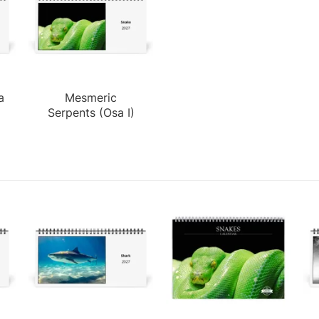
a
Mesmeric
Serpents (Osa I)