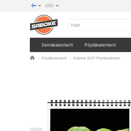
USD
Seinäkalenterit
Pöytäkalenterit
Pöytäkalenterit
Käärme 2027 Pöytäkalenteri