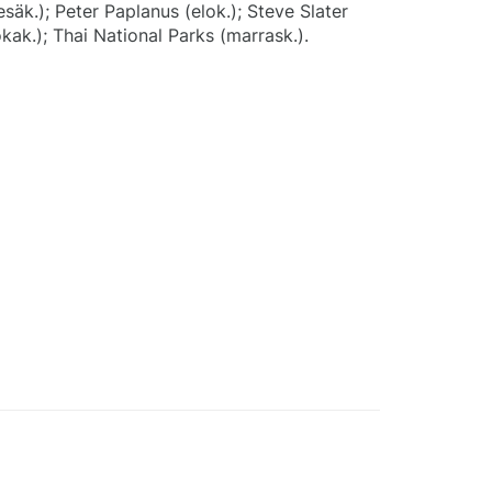
esäk.); Peter Paplanus (elok.); Steve Slater
okak.); Thai National Parks (marrask.).