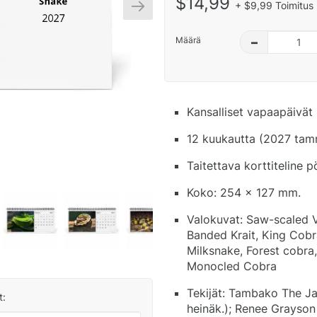
$14,99
+ $9,99 Toimitus 
Määrä
–
Kansalliset vapaapäivät 
12 kuukautta (2027 tamm
Taitettava korttiteline 
Koko: 254 x 127 mm.
Valokuvat: Saw-scaled V
Banded Krait, King Cobr
Milksnake, Forest cobra
Monocled Cobra
Tekijät: Tambako The Ja
t:
heinäk.); Renee Grayson 