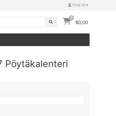
Oma tili
0
$0,00
 Pöytäkalenteri